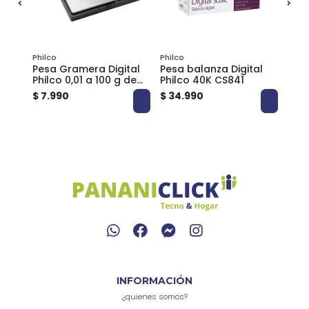
Philco
Philco
je y
Pesa Gramera Digital
Pesa balanza Digital
Pes
Philco 0,01 a 100 g de
Philco 40K CS841
Mec
Alta Precisión con
$ 7.990
$ 34.990
$ 6.
Pantalla
Retroiluminada
INFORMACIÓN
¿quienes somos?