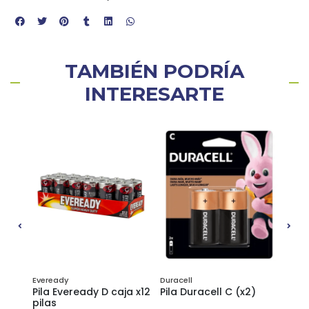
TAMBIÉN PODRÍA
INTERESARTE
Eveready
Duracell
B4031
Pila Eveready D caja x12
Pila Duracell C (x2)
Cabl
pilas