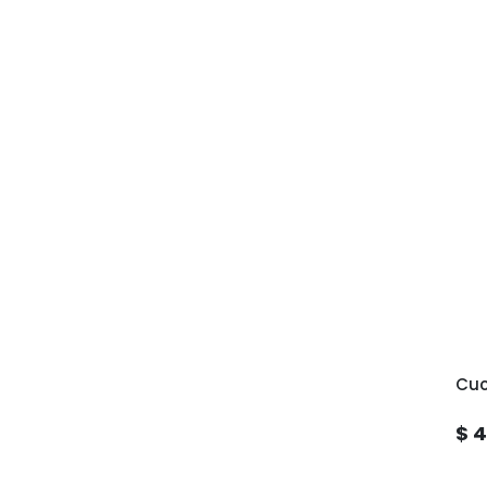
Cuc
$ 