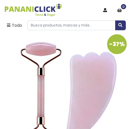
0
Todo
-37%