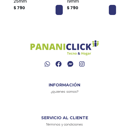
25mm
19mm
24m
$ 790
$ 790
$ 7
INFORMACIÓN
¿quienes somos?
SERVICIO AL CLIENTE
Términos y condiciones