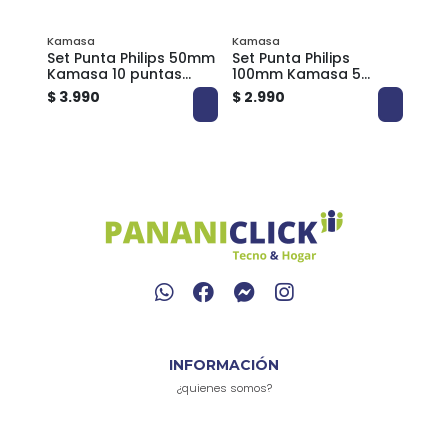
Kamasa
Kamasa
25mm
Set Punta Philips 50mm
Set Punta Philips
Set 
s
Kamasa 10 puntas
100mm Kamasa 5
dor
dobles KM155
puntas dobles KM157
$ 3.990
$ 2.990
$ 5.
INFORMACIÓN
¿quienes somos?