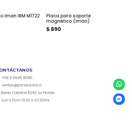
to iman IRM M1722
Placa para soporte
Sopor
magnetico (Iman)
$ 690
$ 5.
ONTÁCTANOS
+56 9 6645 8085
ventas@pananiclick.cl
Bahía Catalina 11293, La Florida
Lun a Dom 10:30 a 22:30hrs