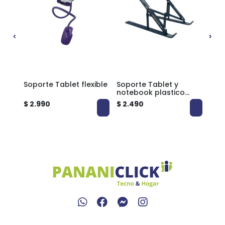
ablet
Soporte Tablet flexible
Soporte Tablet y
Sopo
notebook plastico
not
sobremesa grande
sob
$ 2.990
$ 2.490
$ 6.