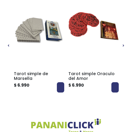
ulo
Tarot simple de
Tarot simple Oraculo
Taro
Marsella
del Amor
Wai
$ 6.990
$ 6.990
$ 6.