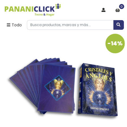
0
Todo
-14%