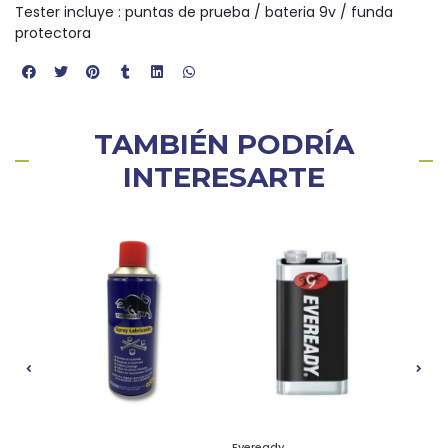
Tester incluye : puntas de prueba / bateria 9v / funda
protectora
TAMBIÉN PODRÍA
INTERESARTE
3%
Eveready