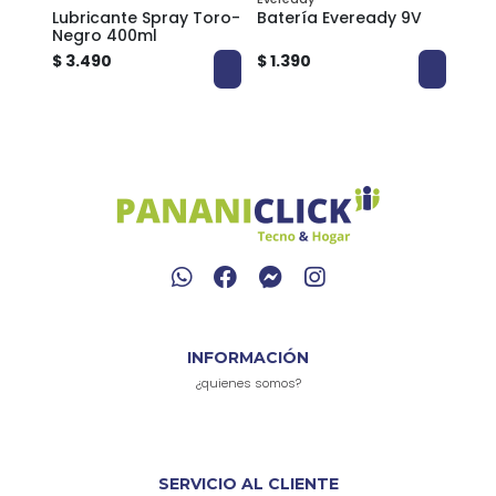
r
Lubricante Spray Toro-
Batería Eveready 9V
Set 
Negro 400ml
Ding
$ 3.490
$ 1.390
$ 1.
INFORMACIÓN
¿quienes somos?
SERVICIO AL CLIENTE