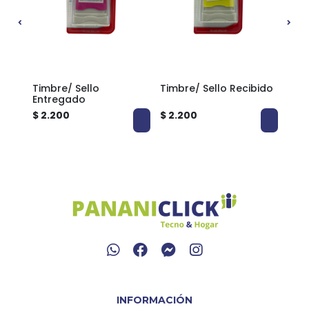
o
Timbre/ Sello
Timbre/ Sello Recibido
Tim
Entregado
$ 2.200
$ 2.200
$ 2.
INFORMACIÓN