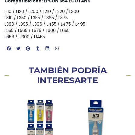
Compatible con: EPSON 664 ECOTANK
L110 / L120 / L200 / L210 / L220 / L300
L310 / L350 / L355 / L365 / L375
L380 / L395 / L396 / L455 / L475 / L495
L555 / L565 / L575 / L606 / L655
L656 / L1300 / L1455
TAMBIÉN PODRÍA
INTERESARTE