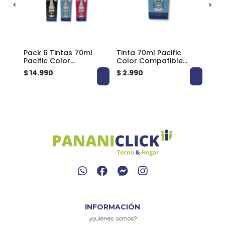
Pack 6 Tintas 70ml
Tinta 70ml Pacific
Tint
Pacific Color
Color Compatible
Col
NK
Compatible EPSON 673
EPSON 673 ECOTANK
EPS
$ 14.990
$ 2.990
$ 3.
ECOTANK
INFORMACIÓN
¿quienes somos?