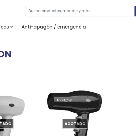
icos
Anti-apagón / emergencia
ON
TADO
AGOTADO