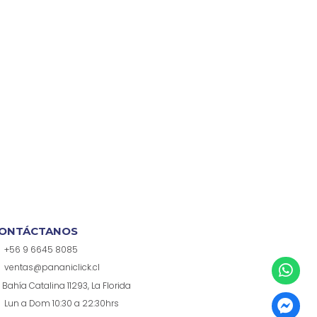
ONTÁCTANOS
+56 9 6645 8085
ventas@pananiclick.cl
Bahía Catalina 11293, La Florida
Lun a Dom 10:30 a 22:30hrs