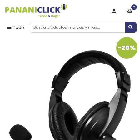
0
Todo
-20%