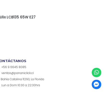
Ulix LCB135 65W E27
ONTÁCTANOS
+56 9 6645 8085
ventas@pananiclick.cl
Bahía Catalina 11293, La Florida
Lun a Dom 10:30 a 22:30hrs