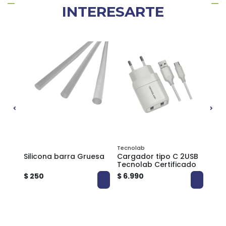
INTERESARTE
Tecnolab
Phili
Silicona barra Gruesa
Cargador tipo C 2USB
Cable 
Tecnolab Certificado
gom
$ 250
$ 6.990
$ 6.