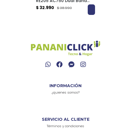
RE205 AC750 Dual Band
Extensor de Señal 750
$ 32.990
$ 38.990
Mbps
INFORMACIÓN
¿quienes somos?
SERVICIO AL CLIENTE
Términos y condiciones