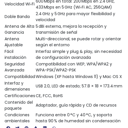
600 Mbps en total: 200 Mbps en 2.4 GHz,
Velocidad Wi‑Fi
433 Mbps en 5 GHz (Wi‑Fi AC, 256QAM)
2.4 GHz y 5 GHz para mayor flexibilidad y
Doble Banda
velocidad
Antena de Alta
5 dBi externa, mejora la recepción y
Ganancia
transmisión de señal
Antena
Multi-direccional, se puede rotar y orientar
Ajustable
según el entorno
Fácil
Interfaz simple y plug & play, sin necesidad
instalación
de configuración avanzada
Seguridad
Compatibilidad con WEP, WPA/WPA2 y
Avanzada
WPA-PSK/WPA2-PSK
Compatibilidad
Windows (XP hasta Windows 11) y Mac OS X
Interfaz y
USB 2.0, LED de estado; 57.8 × 18 × 173.4 mm
dimensiones
Certificaciones
CE, FCC, RoHS
Contenido del
Adaptador, guía rápida y CD de recursos
paquete
Condiciones
Funciona entre 0 °C y 40 °C, y soporta
ambientales
hasta 90 % de humedad sin condensación