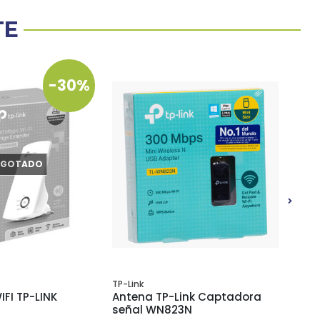
TE
-30%
AGOTADO
TP-Link
TP-Lin
IFI TP-LINK
Antena TP-Link Captadora
Adapt
señal WN823N
TP-Li