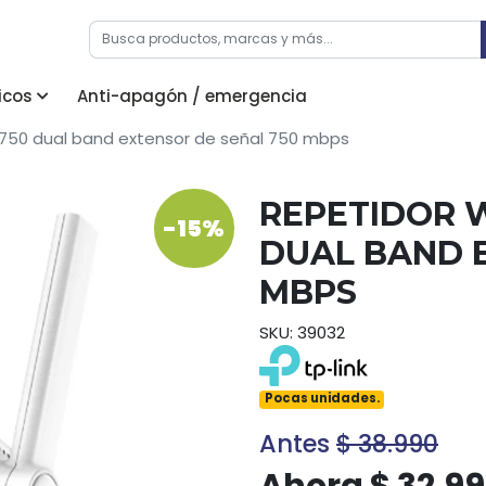
icos
Anti-apagón / emergencia
ac750 dual band extensor de señal 750 mbps
REPETIDOR W
-15%
DUAL BAND 
MBPS
SKU: 39032
Pocas unidades.
Antes
$ 38.990
Ahora $ 32.9