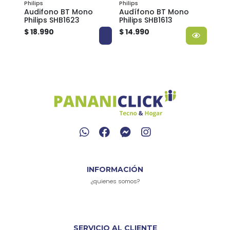
Philips
Philips
o
Audifono BT Mono
Audífono BT Mono
Fono
446
Philips SHB1623
Philips SHB1613
lad
BLA
$ 18.990
$ 14.990
$ 4.
INFORMACIÓN
¿quienes somos?
SERVICIO AL CLIENTE