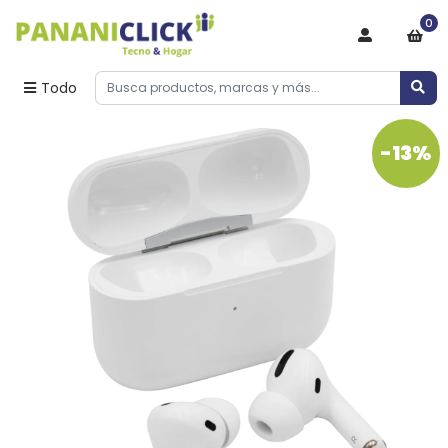
0
Todo
-13%