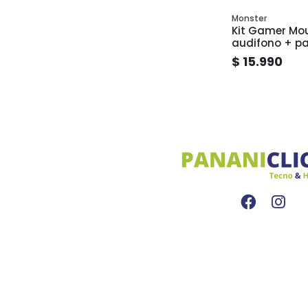
Monster
Kit Gamer Mou
audifono + 
Monster K412
$ 15.990