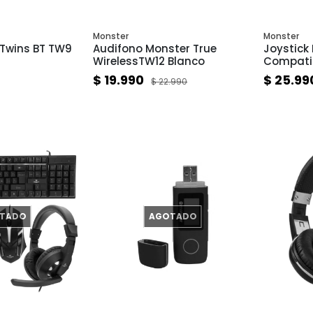
Monster
Monster
 Twins BT TW9
Audifono Monster True
Joystick
WirelessTW12 Blanco
Compatib
5065 Blu
$ 19.990
$ 25.99
$ 22.990
Vibración
TADO
AGOTADO