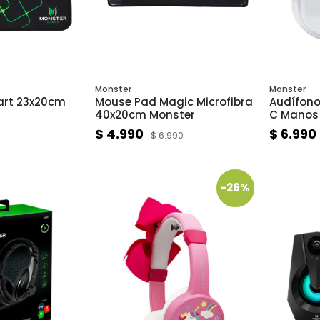
Monster
Monster
art 23x20cm
Mouse Pad Magic Microfibra
Audífono
40x20cm Monster
C Manos 
Smartpho
$ 4.990
$ 6.990
$ 6.990
-26%