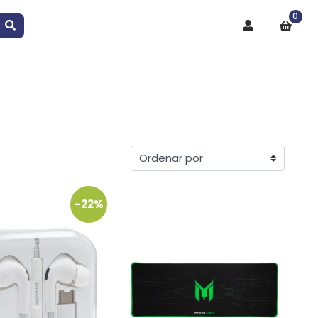
0
-22%