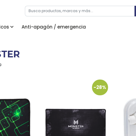
icos
Anti-apagón / emergencia
TER
9
-28%