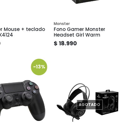
Monster
r Mouse + teclado
Fono Gamer Monster
K4124
Headset Girl Warm
0
$ 18.990
-13%
AGOTADO