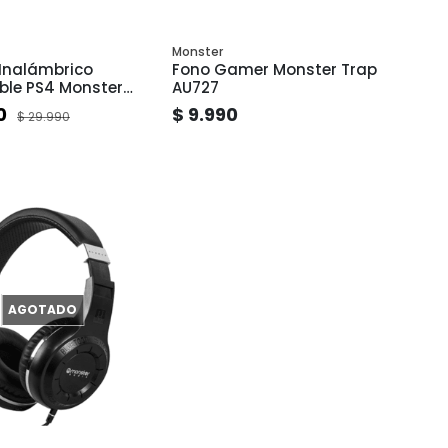
Monster
 Inalámbrico
Fono Gamer Monster Trap
le PS4 Monster
AU727
etooth con
0
$ 9.990
$ 29.990
 y Panel Táctil
AGOTADO