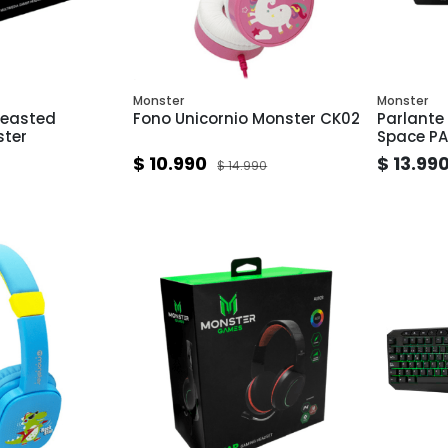
Monster
Monster
Heasted
Fono Unicornio Monster CK02
Parlante
ter
Space P
$ 10.990
$ 13.99
$ 14.990