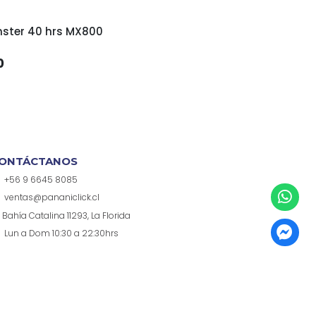
Fono Monster 40 hrs MX800
0
ONTÁCTANOS
+56 9 6645 8085
ventas@pananiclick.cl
Bahía Catalina 11293, La Florida
Lun a Dom 10:30 a 22:30hrs