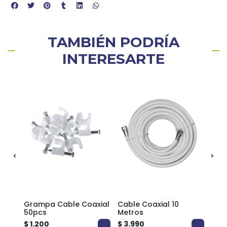
TAMBIÉN PODRÍA
INTERESARTE
l
Grampa Cable Coaxial
Cable Coaxial 10
Cabl
50pcs
Metros
met
$ 1.200
$ 3.990
$ 1.