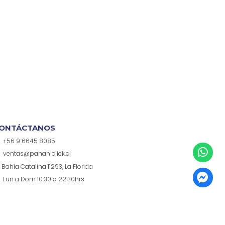
ONTÁCTANOS
+56 9 6645 8085
ventas@pananiclick.cl
Bahía Catalina 11293, La Florida
Lun a Dom 10:30 a 22:30hrs