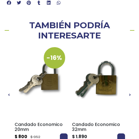
TAMBIÉN PODRÍA
INTERESARTE
-16%
Candado Economico
Candado Economico
Can
m |
20mm
32mm
25
$ 800
$ 1.890
$ 1.
$ 952