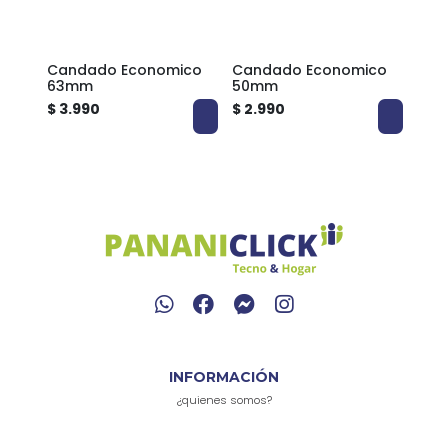
Candado Economico
Candado Economico
Can
m |
63mm
50mm
38
$ 3.990
$ 2.990
$ 2.
ado
INFORMACIÓN
¿quienes somos?