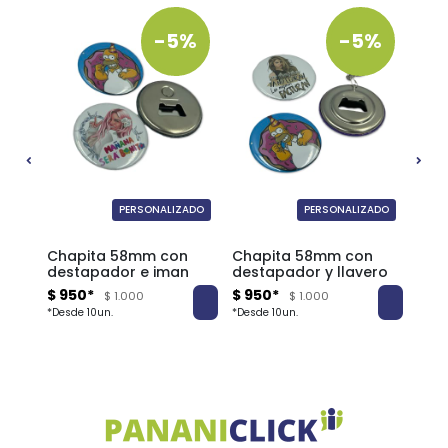
0%
-5%
-5%
ADO
PERSONALIZADO
PERSONALIZADO
n
Chapita 58mm con
Chapita 58mm con
Cha
destapador e iman
destapador y llavero
esp
$ 950*
$ 950*
$ 7
$ 1.000
$ 1.000
*Desde 10un.
*Desde 10un.
*Desd