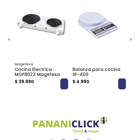
5%
Magefesa
Philc
a
Cocina Electrica
Balanza para cocina
Pes
MGF8023 Magefesa
SF-400
Elec
S811
$ 39.990
$ 4.990
$ 14