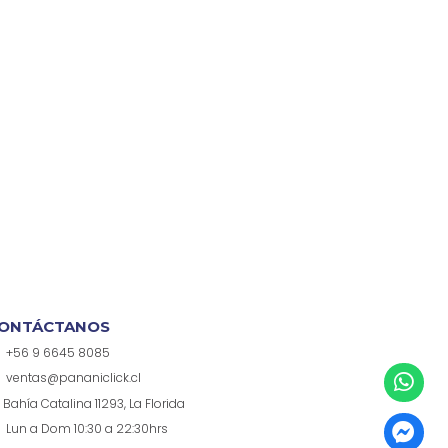
ONTÁCTANOS
+56 9 6645 8085
ventas@pananiclick.cl
Bahía Catalina 11293, La Florida
Lun a Dom 10:30 a 22:30hrs