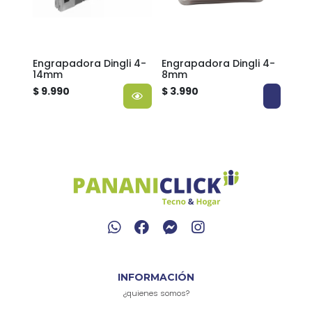
lica
Engrapadora Dingli 4-
Engrapadora Dingli 4-
Eng
ctor
14mm
8mm
4-1
053
y gr
$ 9.990
$ 3.990
$ 12
INFORMACIÓN
¿quienes somos?