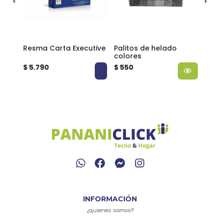
tive
Resma Carta Executive
Palitos de helado
Impr
colores
neg
$ 5.790
$ 550
$ 15
*Desd
INFORMACIÓN
¿quienes somos?