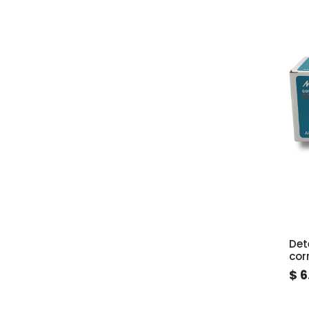
Det
cor
$ 6