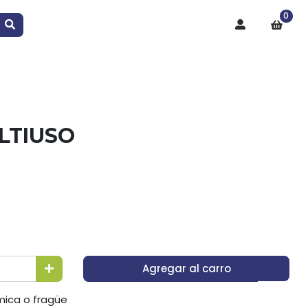
0
LTIUSO
Agregar al carro
mica o fragüe