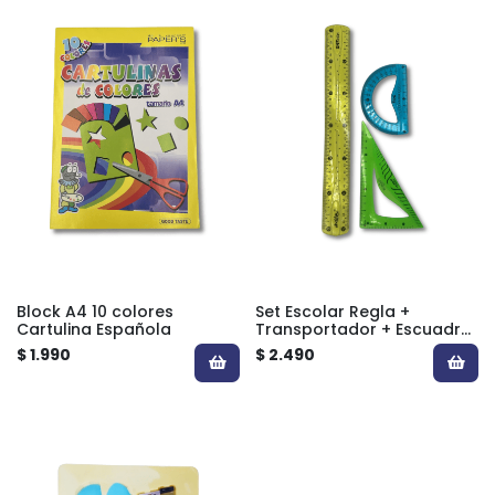
Block A4 10 colores
Set Escolar Regla +
Cartulina Española
Transportador + Escuadra
FLEXIBLE
$ 1.990
$ 2.490