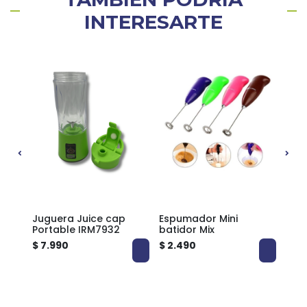
INTERESARTE
ina
Juguera Juice cap
Espumador Mini
Pac
Portable IRM7932
batidor Mix
esp
rec
$ 7.990
$ 2.490
$ 8.