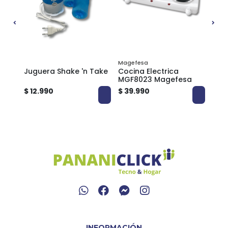
Magefesa
Black
Juguera Shake 'n Take
Cocina Electrica
Bati
MGF8023 Magefesa
Bla
HB2
$ 12.990
$ 39.990
$ 24
INFORMACIÓN