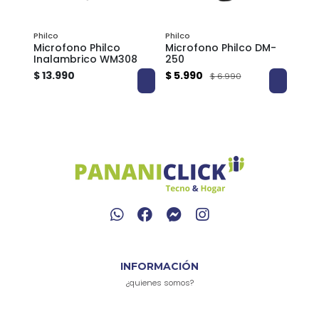
Philco
Philco
Philc
Microfono Philco
Microfono Philco DM-
Micr
Inalambrico WM308
250
LC31
C055
para
$ 13.990
$ 5.990
$ 20
$ 6.990
Gra
INFORMACIÓN
¿quienes somos?