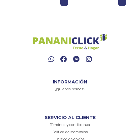
Grabación y PC
par
Str
INFORMACIÓN
¿quienes somos?
SERVICIO AL CLIENTE
Términos y condiciones
Política de reembolso
Política de envíos