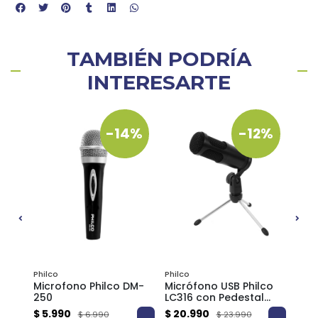
TAMBIÉN PODRÍA
INTERESARTE
-14%
-12%
Philco
Philco
Audio
T
Microfono Philco DM-
Micrófono USB Philco
Filt
250
LC316 con Pedestal
Mic
para Streaming,
con 
$ 5.990
$ 20.990
$ 7.
$ 6.990
$ 23.990