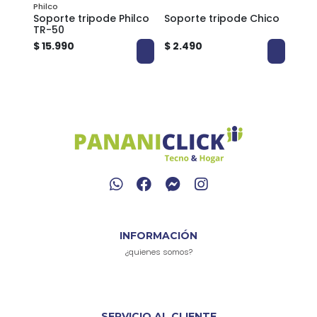
Philco
fie
Soporte tripode Philco
Soporte tripode Chico
Kit 
h
TR-50
Ultr
$ 15.990
$ 2.490
$ 7.
INFORMACIÓN
¿quienes somos?
SERVICIO AL CLIENTE