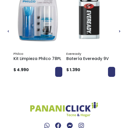
Philco
Eveready
Kit Limpieza Philco 78PL
Batería Eveready 9V
Pas
 MDX
Dis
$ 4.990
$ 1.390
$ 5.