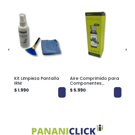
Kit Limpieza Pantalla
Aire Comprimido para
Pas
 MDX
IRM
Componentes
Dis
Eléctricos 450ml
$ 1.990
$ 5.990
$ 5.
Tecnolab TL192