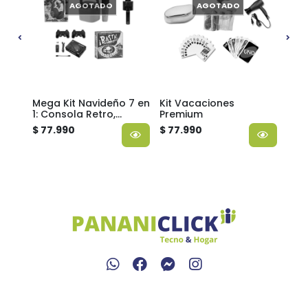
AGOTADO
AGOTADO
je y
Mega Kit Navideño 7 en
Kit Vacaciones
Set 
1: Consola Retro,
Premium
avió
Parlante Karaoke,
$ 77.990
$ 77.990
$ 3.
Lápices y más