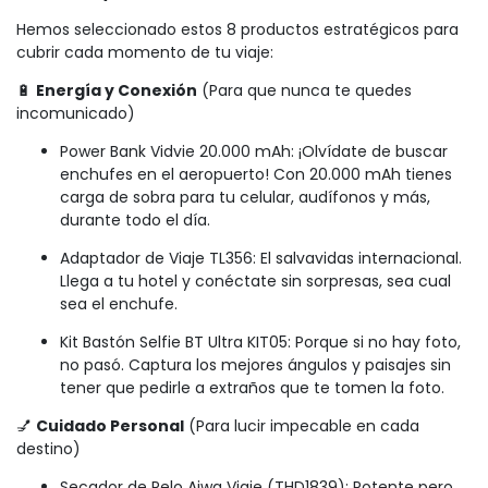
Hemos seleccionado estos 8 productos estratégicos para
cubrir cada momento de tu viaje:
🔋
Energía y Conexión
(Para que nunca te quedes
incomunicado)
Power Bank Vidvie 20.000 mAh: ¡Olvídate de buscar
enchufes en el aeropuerto! Con 20.000 mAh tienes
carga de sobra para tu celular, audífonos y más,
durante todo el día.
Adaptador de Viaje TL356: El salvavidas internacional.
Llega a tu hotel y conéctate sin sorpresas, sea cual
sea el enchufe.
Kit Bastón Selfie BT Ultra KIT05: Porque si no hay foto,
no pasó. Captura los mejores ángulos y paisajes sin
tener que pedirle a extraños que te tomen la foto.
💅
Cuidado Personal
(Para lucir impecable en cada
destino)
Secador de Pelo Aiwa Viaje (THD1839): Potente pero