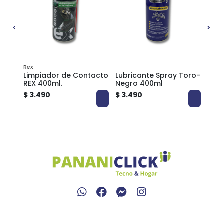
Rex
Limpiador de Contacto
Lubricante Spray Toro-
Sili
Rex
REX 400ml.
Negro 400ml
Tor
$ 3.490
$ 3.490
$ 3.