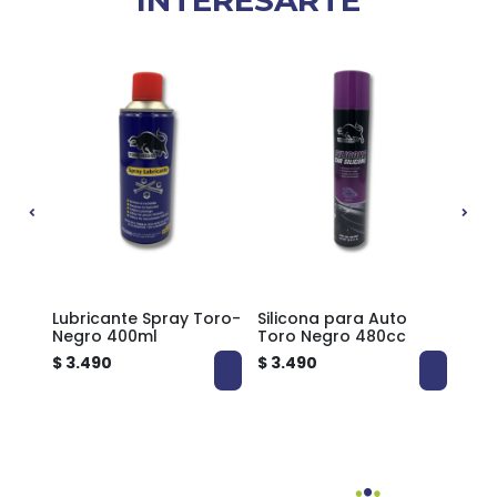
INTERESARTE
Rex
Lubricante Spray Toro-
Silicona para Auto
Peg
Rex
Negro 400ml
Toro Negro 480cc
Liqu
$ 3.490
$ 3.490
$ 2.