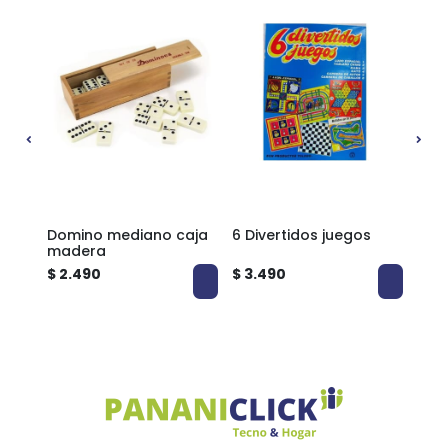
Domino mediano caja
6 Divertidos juegos
Nai
madera
$ 2.490
$ 3.490
$ 2.