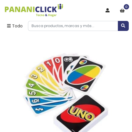
0
Todo