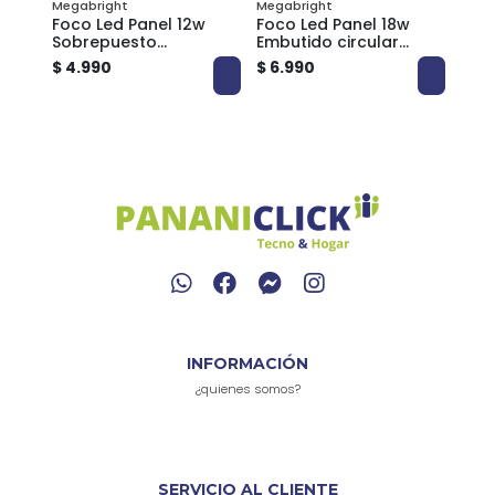
Megabright
Megabright
Mega
o
Foco Led Panel 12w
Foco Led Panel 18w
Foco
18W
Sobrepuesto
Embutido circular
Sobr
to
Megabrigth
Megabrigth
Meg
$ 4.990
$ 6.990
$ 7.
INFORMACIÓN
¿quienes somos?
SERVICIO AL CLIENTE