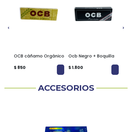
OCB cáñamo Orgánico
Ocb Negro + Boquilla
OCB
$ 850
$ 1.800
$ 8
ACCESORIOS