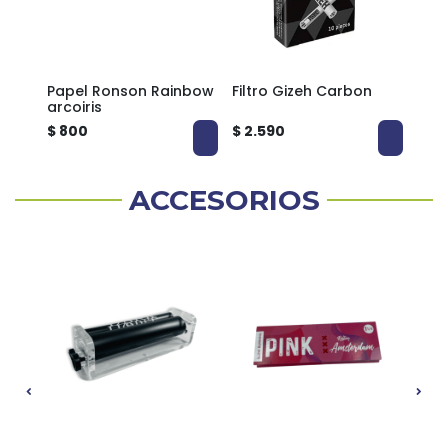
Papel Ronson Rainbow
Filtro Gizeh Carbon
Pape
a
arcoiris
leav
$ 800
$ 2.590
$ 7
ACCESORIOS