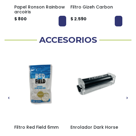
Papel Ronson Rainbow
Filtro Gizeh Carbon
Pape
arcoiris
Circ
$ 800
$ 2.590
$ 1.
ACCESORIOS
ner
Filtro Red Field 6mm
Enrolador Dark Horse
Filt
/Gol