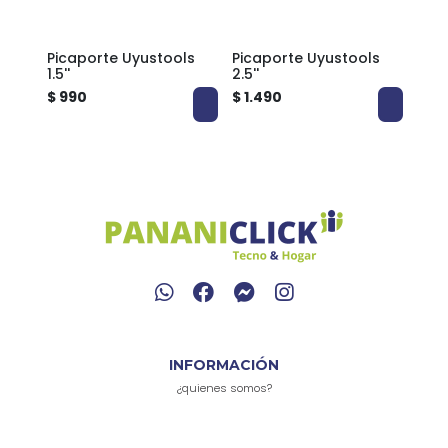
 3''
Picaporte Uyustools
Picaporte Uyustools
Pica
1.5''
2.5''
$ 990
$ 1.490
$ 1.
INFORMACIÓN
¿quienes somos?